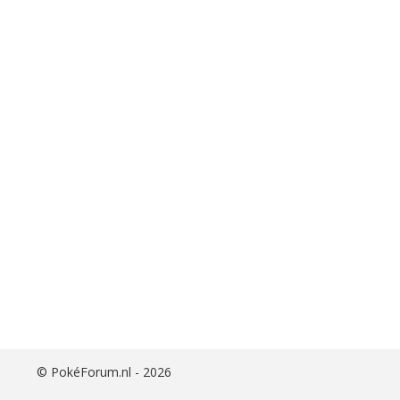
i
j
s
t
©
PokéForum.nl - 2026