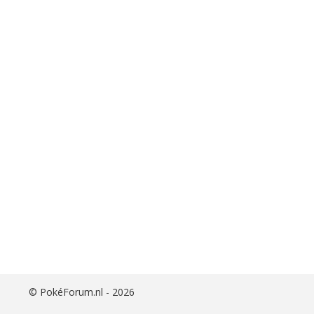
i
j
s
t
©
PokéForum.nl - 2026