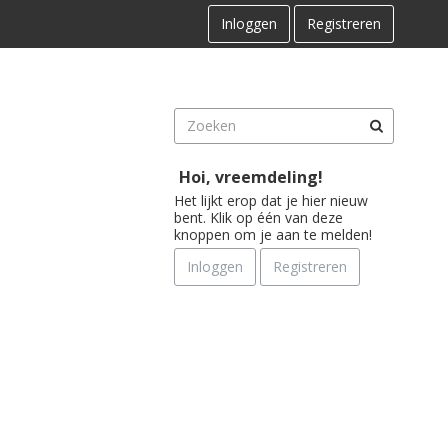
Inloggen
Registreren
Hoi, vreemdeling!
Het lijkt erop dat je hier nieuw
bent. Klik op één van deze
knoppen om je aan te melden!
Inloggen
Registreren