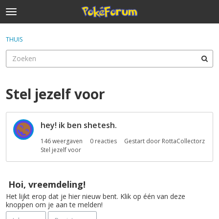
t
o
×
Inloggen
·
Registreren
g
THUIS
Inloggen
Registreren
g
l
e
Categorieën
m
e
Stel jezelf voor
Discussies
n
u
D
Activiteit
hey! ik ben shetesh.
i
s
146
weergaven
0
reacties
Gestart door
RottaCollectorz
c
Stel jezelf voor
u
s
s
Hoi, vreemdeling!
i
Het lijkt erop dat je hier nieuw bent. Klik op één van deze
e
knoppen om je aan te melden!
l