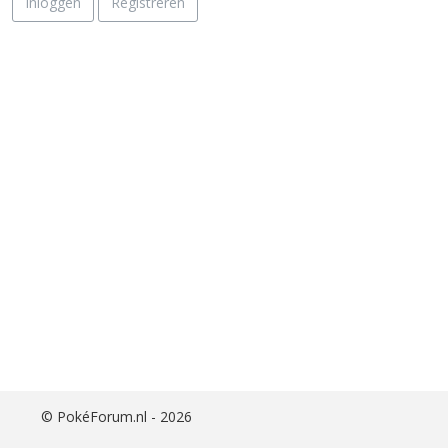
Inloggen
Registreren
i
j
s
t
©
PokéForum.nl - 2026