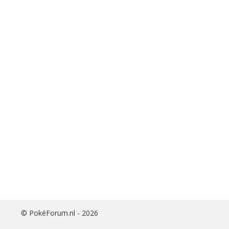
i
j
s
t
©
PokéForum.nl - 2026