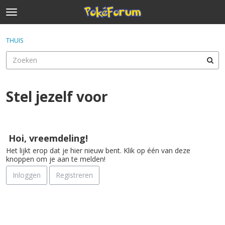
t
o
×
Inloggen
·
Registreren
g
THUIS
Inloggen
Registreren
g
l
e
Categorieën
m
e
Stel jezelf voor
Discussies
n
u
D
Activiteit
i
Hoi, vreemdeling!
s
Het lijkt erop dat je hier nieuw bent. Klik op één van deze
c
knoppen om je aan te melden!
u
s
Inloggen
Registreren
s
i
e
l