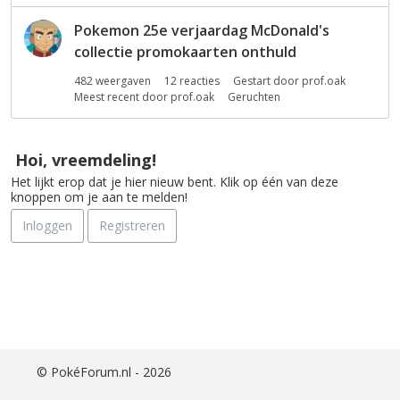
i
j
Pokemon 25e verjaardag McDonald's
s
collectie promokaarten onthuld
t
482
weergaven
12
reacties
Gestart door
prof.oak
Meest recent door
prof.oak
Geruchten
Hoi, vreemdeling!
Het lijkt erop dat je hier nieuw bent. Klik op één van deze
knoppen om je aan te melden!
Inloggen
Registreren
©
PokéForum.nl - 2026