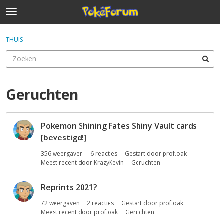
t
o
×
Inloggen
·
Registreren
g
THUIS
Inloggen
Registreren
g
l
e
Categorieën
m
e
Geruchten
Discussies
n
u
D
Activiteit
Pokemon Shining Fates Shiny Vault cards
i
[bevestigd!]
s
c
356
weergaven
6
reacties
Gestart door
prof.oak
u
Meest recent door
KrazyKevin
Geruchten
s
s
Reprints 2021?
i
e
72
weergaven
2
reacties
Gestart door
prof.oak
Meest recent door
prof.oak
Geruchten
l